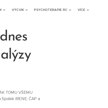
M
VÝCVIK
PSYCHOTERAPIE RC
VÍCE
 dnes
alýzy
 JAK TOMU VŠEMU
á Spolek IRENE, ČAP a