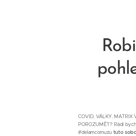
RAFAEL INSTITUT
Robi
pohl
COVID, VÁLKY, MATRIX
POROZUMĚT? Rádi bychom 
#delamcomuzu
tuto sobo