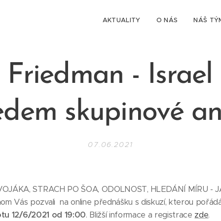
AKTUALITY
O NÁS
NÁŠ TÝ
 Friedman
- Israel
edem skupinové an
07.06.2021
 VOJÁKA, STRACH PO ŠOA, ODOLNOST, HLEDÁNÍ MÍRU -
Vás pozvali na online přednášku s diskuzí, kterou pořád
tu 12/6/2021 od 19:00
. Bližší informace a registrace
zde
.