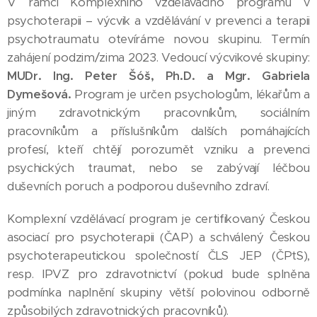
V rámci Komplexního vzdělávacího programu v
psychoterapii – výcvik a vzdělávání v prevenci a terapii
psychotraumatu otevíráme novou skupinu. Termín
zahájení podzim/zima 2023. Vedoucí výcvikové skupiny:
MUDr. Ing. Peter Šóš, Ph.D. a Mgr. Gabriela
Dymešová.
Program je určen psychologům, lékařům a
jiným zdravotnickým pracovníkům, sociálním
pracovníkům a příslušníkům dalších pomáhajících
profesí, kteří chtějí porozumět vzniku a prevenci
psychických traumat, nebo se zabývají léčbou
duševních poruch a podporou duševního zdraví.
Komplexní vzdělávací program je certifikovaný Českou
asociací pro psychoterapii (ČAP) a schválený Českou
psychoterapeutickou společností ČLS JEP (ČPtS),
resp. IPVZ pro zdravotnictví (pokud bude splněna
podmínka naplnění skupiny větší polovinou odborně
způsobilých zdravotnických pracovníků).