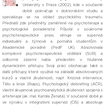
Univerzity v Praze (2002), kde v současné
době pokračuje v doktorském studiu a
specializuje se na oblast psychického traumatu.
Přednáší zde předměty zaměřené na psychoterapii a
psychologické poradenství. Působí v soukromé
psychoterapeutické praxi, věnuje se supervizi
individuální a týmové a pomáhá studentům v
Akademické poradně (PedF UK). Absolvovala
komplexní psychoterapeutické vzdělání (SUR) a
odborné zázemí našla především v hlubinně
dynamickém přístupu. Svoji práci obohacuje také o
další přístupy, které využívá na základě absolvovaných
kurzů a vlastní zkušenosti, např. Krizová intervence,
Tělo a krize (Riaps), Psychologický debriefing (AČR),
vlastní skupinová psychoanalytická zkušenost spojená s
arteterapií (ak. mal. Kamila Ženatá). V současné době je
ve výcviku v integrativní supervizi (ČIS) a absolvuje