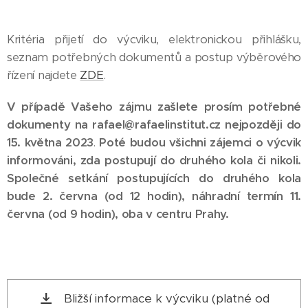
Kritéria přijetí do výcviku, elektronickou přihlášku,
seznam potřebných dokumentů a postup výběrového
řízení najdete
ZDE
.
V případě Vašeho zájmu zašlete prosím potřebné
dokumenty na rafael@rafaelinstitut.cz nejpozději do
15. května 2023
.
Poté
budou všichni zájemci o výcvik
informováni, zda postupují do druhého kola či nikoli.
Společné setkání postupujících do druhého kola
bude 2. června (od 12 hodin), náhradní termín 11.
června (od 9 hodin), oba v centru Prahy.
Bližší informace k výcviku (platné od