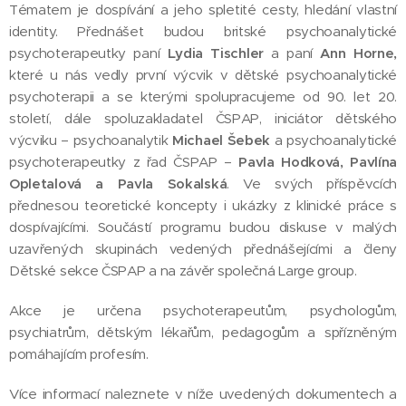
Tématem je dospívání a jeho spletité cesty, hledání vlastní
identity. Přednášet budou britské psychoanalytické
psychoterapeutky paní
Lydia Tischler
a paní
Ann Horne,
které u nás vedly první výcvik v dětské psychoanalytické
psychoterapii a se kterými spolupracujeme od 90. let 20.
století, dále spoluzakladatel ČSPAP, iniciátor dětského
výcviku – psychoanalytik
Michael Šebek
a psychoanalytické
psychoterapeutky z řad ČSPAP –
Pavla Hodková, Pavlína
Opletalová a Pavla Sokalská
. Ve svých příspěvcích
přednesou teoretické koncepty i ukázky z klinické práce s
dospívajícími. Součástí programu budou diskuse v malých
uzavřených skupinách vedených přednášejícími a členy
Dětské sekce ČSPAP a na závěr společná Large group.
Akce je určena psychoterapeutům, psychologům,
psychiatrům, dětským lékařům, pedagogům a spřízněným
pomáhajícím profesím.
Více informací naleznete v níže uvedených dokumentech a