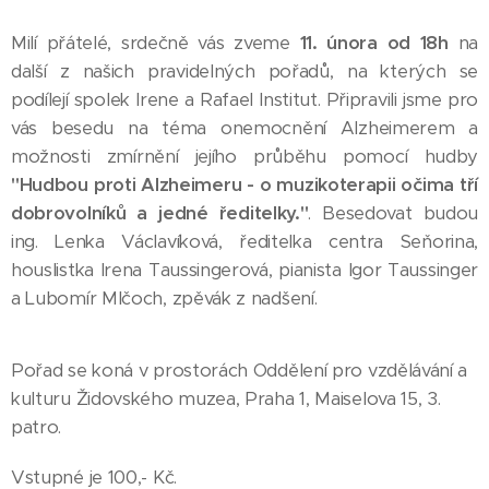
Milí přátelé,
srdečně vás zveme
11. února od 18h
na
další z našich pravidelných pořadů, na kterých se
podílejí spolek Irene a Rafael Institut. Připravili jsme pro
vás besedu na téma onemocnění Alzheimerem a
možnosti zmírnění jejího průběhu pomocí hudby
"Hudbou proti Alzheimeru - o muzikoterapii očima tří
dobrovolníků a jedné ředitelky."
. Besedovat budou
ing. Lenka Václavíková, ředitelka centra Seňorina,
houslistka Irena Taussingerová, pianista Igor Taussinger
a Lubomír Mlčoch, zpěvák z nadšení.
Pořad se koná v prostorách Oddělení pro vzdělávání a
kulturu Židovského muzea, Praha 1, Maiselova 15, 3.
patro.
Vstupné je 100,- Kč.