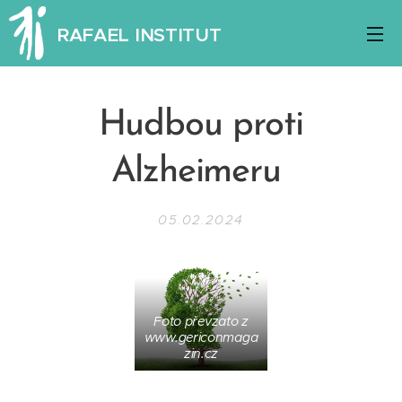
RAFAEL INSTITUT
Hudbou proti
Alzheimeru
05.02.2024
Foto převzato z
www.gericonmaga
zin.cz