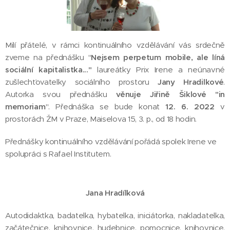
Milí přátelé, v rámci kontinuálního vzdělávání vás srdečně
zveme na přednášku "
Nejsem perpetum mobile,
ale líná
sociální kapitalistka..."
laureátky Prix Irene a neúnavné
zušlechťovatelky sociálního prostoru
Jany Hradilkové
.
Autorka svou přednášku
věnuje Jiřině Šiklové "in
memoriam
". Přednáška se bude konat
12. 6. 2022
v
prostorách ŽM v Praze, Maiselova 15, 3. p., od 18 hodin.
Přednášky kontinuálního vzdělávání pořádá spolek Irene ve
spolupráci s Rafael Institutem.
Jana Hradílková
Autodidaktka, badatelka, hybatelka, iniciátorka, nakladatelka,
začátečnice, knihovnice, hudebnice, pomocnice, knihovnice,