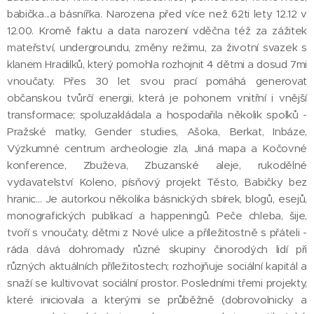
babička...a básnířka. Narozena před více než 62ti lety 12.12 v
12.00. Kromě faktu a data narození vděčna též za zážitek
mateřství, undergroundu, změny režimu, za životní svazek s
klanem Hradilků, který pomohla rozhojnit 4 dětmi a dosud 7mi
vnoučaty. Přes 30 let svou prací pomáhá generovat
občanskou tvůrčí energii, která je pohonem vnitřní i vnější
transformace; spoluzakládala a hospodařila několik spolků -
Pražské matky, Gender studies, Ašoka, Berkat, Inbáze,
Výzkumné centrum archeologie zla, Jiná mapa a Kočovné
konference, Zbuževa, Zbuzanské aleje, rukodělné
vydavatelství Koleno, písňový projekt Těsto, Babičky bez
hranic... Je autorkou několika básnických sbírek, blogů, esejů,
monografických publikací a happeningů. Peče chleba, šije,
tvoří s vnoučaty, dětmi z Nové ulice a příležitostně s přáteli -
ráda dává dohromady různé skupiny činorodých lidí při
různých aktuálních příležitostech; rozhojňuje sociální kapitál a
snaží se kultivovat sociální prostor. Posledními třemi projekty,
které iniciovala a kterými se průběžně (dobrovolnicky a